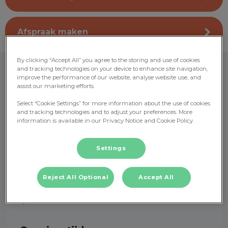
Afspraak maken
By clicking “Accept All” you agree to the storing and use of cookies
and tracking technologies on your device to enhance site navigation,
improve the performance of our website, analyse website use, and
assist our marketing efforts.
Select “Cookie Settings” for more information about the use of cookies
24 uur per dag te bereiken, 7
and tracking technologies and to adjust your preferences. More
dagen in de week
information is available in our Privacy Notice and Cookie Policy.
Settings
Contact
0341 ‑ 353 451
Reject All Optional
Accept All
info@dierenkliniekputten.nl
Roosendaalseweg 162C 3882 MP Putten