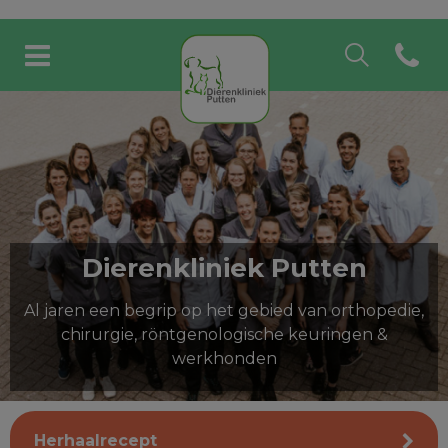
Zoek
Open c
Homepage Dierenkliniek P
Zoek
Zoek
Dierenkliniek Putten
Al jaren een begrip op het gebied van orthopedie,
chirurgie, röntgenologische keuringen &
werkhonden
Herhaalrecept