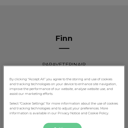
Zoek
Zoek
Finn
PARAVETERINAIR
By clicking “Accept All” you agree to the storing and use of cookies
and tracking technologies on your device to enhance site navigation,
improve the performance of our website, analyse website use, and
assist our marketing efforts.
Select “Cookie Settings” for more information about the use of cookies
and tracking technologies and to adjust your preferences. More
information is available in our Privacy Notice and Cookie Policy.