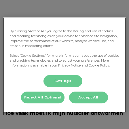
By clicking “Accept All” you agree to the storing and use of cookies
and tracking technologies on your device to enhance site navigation,
improve the performance of our website, analyse website use, and
assist our marketing efforts.
Honden en katten kunnen last hebben van wormen.
Select “Cookie Settings” for more information about the use of cookies
Deze leven in het lichaam van uw huisdier en nemen
and tracking technologies and to adjust your preferences. More
daar voedingsstoffen op die uw hond en/of kat zelf
information is available in our Privacy Notice and Cookie Policy.
nodig heeft of verstoren de lichaamsfuncties.
Wormen zijn schadelijk voor de gezondheid van uw
Settings
huisdier. Ook zijn wormen besmettelijk voor mensen.
Daarom is het belangrijk om voor een goede
wormenbestrijding te zorgen.
Reject All Optional
Accept All
Hoe vaak moet ik mijn huisdier ontwormen