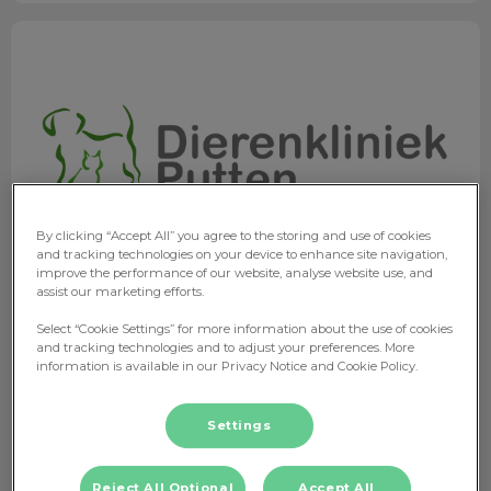
Pas op met takken en stokken
By clicking “Accept All” you agree to the storing and use of cookies
and tracking technologies on your device to enhance site navigation,
improve the performance of our website, analyse website use, and
assist our marketing efforts.
Pas op met takken en stokken
Select “Cookie Settings” for more information about the use of cookies
and tracking technologies and to adjust your preferences. More
information is available in our Privacy Notice and Cookie Policy.
We kennen het allemaal, de schattig filmpjes op
internet met een klein eigenwijs hondje dat met een
veel te
Settings
grote tak in zijn bek wandelt en tegen een andere
hond aan stoot.
Reject All Optional
Accept All