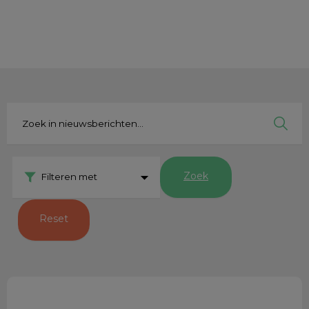
Zoek
Zoek
Zoek
Filteren met
Reset
Hoeveel beweging voor mijn pup