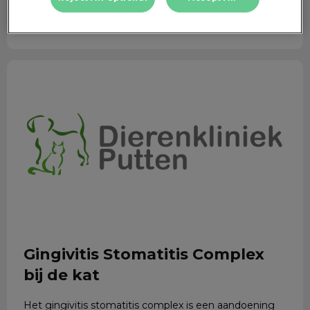
Lees hier meer over
Gingivitis Stomatitis Complex bij de kat
Gingivitis Stomatitis Complex
bij de kat
Het gingivitis stomatitis complex is een aandoening